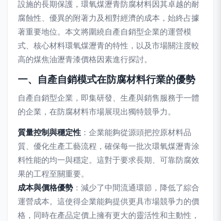
設施的長期保護，環氧煤瀝青防腐材料因其卓越的耐
腐蝕性、優異的附著力及相對經濟的成本，始終占據
著重要地位。本文將圍繞自產自銷型企業的運營模
式、核心材料環氧煤瀝青的特性，以及市場關注度較
高的煤焦油瀝青漆價格因素進行探討。
一、自產自銷模式在防腐材料行業的優勢
自產自銷型企業，即集研發、生產與銷售服務于一體
的企業，在防腐材料市場展現出獨特競爭力。
質量控制與穩定性
：企業能夠從源頭把控原材料品
質、優化生產工藝流程，確保每一批次環氧煤瀝青涂
料性能的均一與穩定。這對于要求長期、可靠防腐效
果的工程至關重要。
成本與價格優勢
：減少了中間流通環節，降低了綜合
運營成本。這使得企業能夠提供更具市場競爭力的價
格，同時在產品定價上擁有更大的靈活性和主動性，