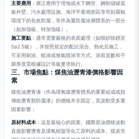
主要應用
：廣泛應用于埋地或水下鋼管、鋼制儲罐底
板外壁、污水處理設施、海洋平臺潮差區等苛刻腐蝕
環境下的長效防腐，常作為重防腐涂層體系的一部分
（如加強級、特加強級）。
施工要點
：通常需要嚴格的表面處理（如噴砂除銹至
Sa2.5級），并按照規定的配比混合、熟化后施工，
可采用刷涂、輥涂或無氣噴涂等方式。涂裝道數和干
膜厚度需根據設計等級要求執行。
三、市場焦點：煤焦油瀝青漆價格影響因
素
煤焦油瀝青漆（作為環氧煤瀝青體系的重要組成或指
傳統瀝青類防腐漆）的價格并非固定，其波動受多重
因素影響：
原材料成本
：這是最核心的因素。國際原油價格波動
直接影響瀝青及環氧樹脂等化工原料的成本。煤炭市