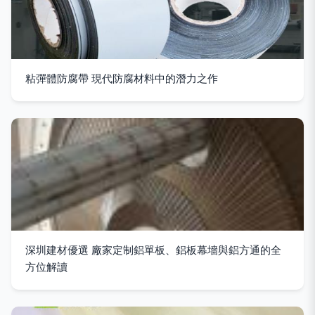
粘彈體防腐帶 現代防腐材料中的潛力之作
深圳建材優選 廠家定制鋁單板、鋁板幕墻與鋁方通的全
方位解讀