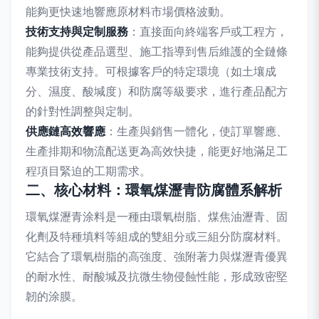
能夠更快速地響應原材料市場價格波動。
技術支持與定制服務
：直接面向終端客戶或工程方，
能夠提供從產品選型、施工指導到售后維護的全鏈條
專業技術支持。可根據客戶的特定環境（如土壤成
分、濕度、酸堿度）和防腐等級要求，進行產品配方
的針對性調整與定制。
供應鏈高效響應
：生產與銷售一體化，使訂單響應、
生產排期和物流配送更為高效快捷，能更好地滿足工
程項目緊迫的工期需求。
二、核心材料：環氧煤瀝青防腐體系解析
環氧煤瀝青涂料是一種由環氧樹脂、煤焦油瀝青、固
化劑及特種填料等組成的雙組分或三組分防腐材料。
它結合了環氧樹脂的高強度、強附著力與煤瀝青優異
的耐水性、耐酸堿及抗微生物侵蝕性能，形成致密堅
韌的涂膜。