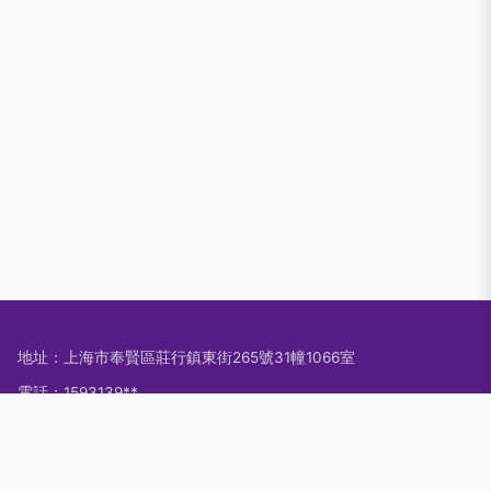
地址：上海市奉賢區莊行鎮東街265號31幢1066室
電話：1593139**
Copyright © 2026
www.chzhb.com.cn
防腐材料
上海鑒億新材料
科技有限公司
防腐材料
版權所有
Sitemap