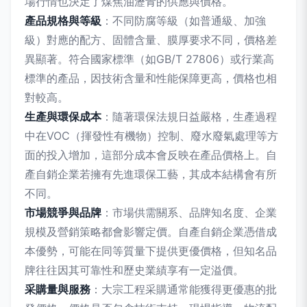
場行情也決定了煤焦油瀝青的供應與價格。
產品規格與等級
：不同防腐等級（如普通級、加強
級）對應的配方、固體含量、膜厚要求不同，價格差
異顯著。符合國家標準（如GB/T 27806）或行業高
標準的產品，因技術含量和性能保障更高，價格也相
對較高。
生產與環保成本
：隨著環保法規日益嚴格，生產過程
中在VOC（揮發性有機物）控制、廢水廢氣處理等方
面的投入增加，這部分成本會反映在產品價格上。自
產自銷企業若擁有先進環保工藝，其成本結構會有所
不同。
市場競爭與品牌
：市場供需關系、品牌知名度、企業
規模及營銷策略都會影響定價。自產自銷企業憑借成
本優勢，可能在同等質量下提供更優價格，但知名品
牌往往因其可靠性和歷史業績享有一定溢價。
采購量與服務
：大宗工程采購通常能獲得更優惠的批